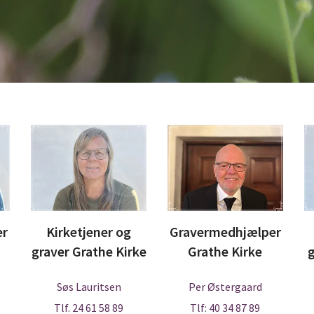
er
Kirketjener og
Gravermedhjælper
graver Grathe Kirke
Grathe Kirke
Søs Lauritsen
Per Østergaard
Tlf. 24 61 58 89
Tlf: 40 34 87 89