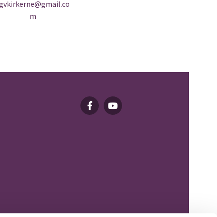
gvkirkerne@gmail.co
m