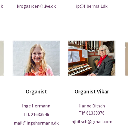
dk
krogaarden@live.dk
ip@fibermail.dk
Organist
Organist Vikar
Inge Hermann
Hanne Bitsch
Tlf. 61338376
Tlf. 21633946
hjbitsch@gmail.com
mail@ingehermann.dk