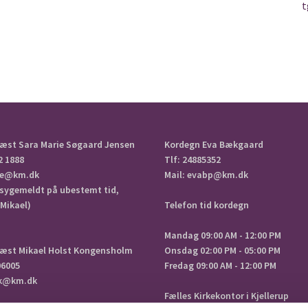
t
æst Sara Marie Søgaard Jensen
Kordegn Eva Bækgaard
2 1888
Tlf: 24885352
aje@km.dk
Mail: evabp@km.dk
 sygemeldt på ubestemt tid,
Mikael)
Telefon tid kordegn
Mandag 09:00 AM - 12:00 PM
æst Mikael Holst Kongensholm
Onsdag 02:00 PM - 05:00 PM
06005
Fredag 09:00 AM - 12:00 PM
ik@km.dk
Fælles Kirkekontor i Kjellerup