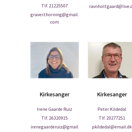
Tlf. 21225507
ravnholtgaard@live.
graver.thorning@gmail.
com
Kirkesanger
Kirkesanger
Irene Gaarde Ruiz
Peter Kildedal
Tlf. 26320915
Tlf. 20277251
irenegaarderuiz@gmail
pkildedal@email.dk