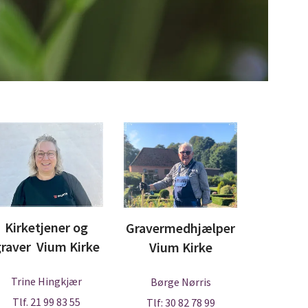
Kirketjener og
Gravermedhjælper
graver Vium Kirke
Vium Kirke
Trine Hingkjær
Børge Nørris
Tlf. 21 99 83 55
Tlf: 30 82 78 99