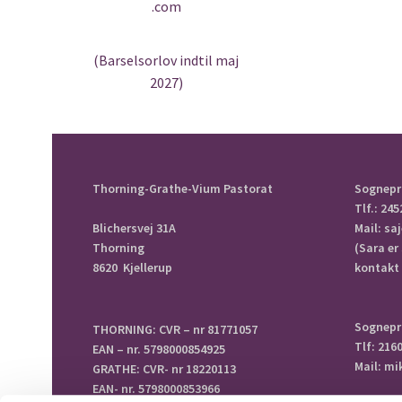
.com
(Barselsorlov indtil maj
2027)
Thorning-Grathe-Vium Pastorat
Sognepr
Tlf.: 245
Blichersvej 31A
Mail: s
Thorning
(Sara er
8620 Kjellerup
kontakt 
Sognepr
THORNING: CVR – nr 81771057
Tlf: 216
EAN – nr. 5798000854925
Mail: m
GRATHE: CVR- nr 18220113
EAN- nr. 5798000853966