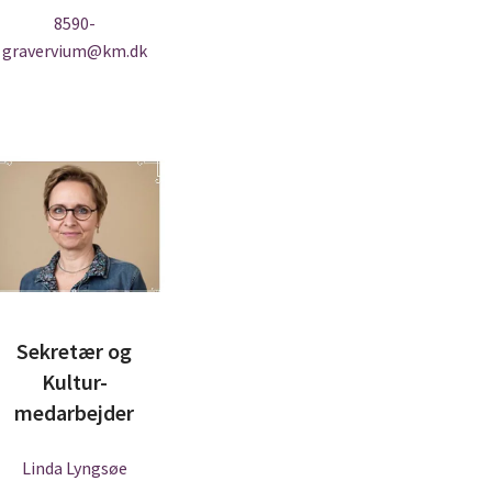
8590-
gravervium@km.dk
Sekretær og
Kultur-
medarbejder
Linda Lyngsøe