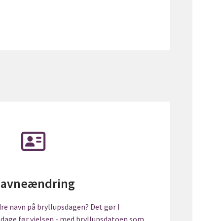
avneændring
re navn på bryllupsdagen? Det gør I
 dage før vielsen - med bryllupsdatoen som