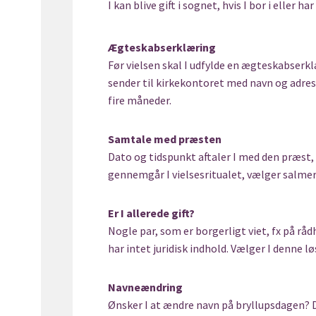
I kan blive gift i sognet, hvis I bor i eller 
Ægteskabserklæring
Før vielsen skal I udfylde en ægteskabserk
sender til kirkekontoret med navn og adress
fire måneder.
Samtale med præsten
Dato og tidspunkt aftaler I med den præst,
gennemgår I vielsesritualet, vælger salmer 
Er I allerede gift?
Nogle par, som er borgerligt viet, fx på rå
har intet juridisk indhold. Vælger I denne lø
Navneændring
Ønsker I at ændre navn på bryllupsdagen? D