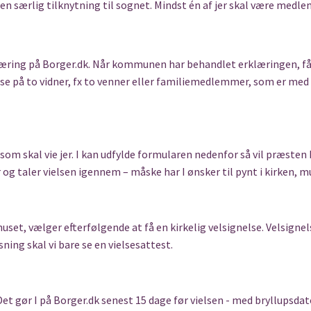
har en særlig tilknytning til sognet. Mindst én af jer skal være medl
læring på Borger.dk. Når kommunen har behandlet erklæringen, får
e på to vidner, fx to venner eller familiemedlemmer, som er med t
 som skal vie jer. I kan udfylde formularen nedenfor så vil præst
og taler vielsen igennem – måske har I ønsker til pynt i kirken, m
dhuset, vælger efterfølgende at få en kirkelig velsignelse. Velsig
sning skal vi bare se en vielsesattest.
et gør I på Borger.dk senest 15 dage før vielsen - med bryllupsd