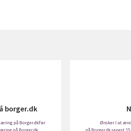
å borger.dk
N
klæring på Borger.dkFør
Ønsker I at ænd
læring på Borger.dk
på Borger.dk senest 15