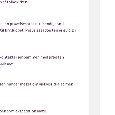
em af folkekirken.
 I en prøvelsesattest tilsendt, som I
il brylluppet. Prøvelsesattesten er gyldig i
en kontakter jer. Sammen med præsten
usik osv.
nelsen minder meget om vielsesritualet men
atoen som ekspeditionsdato.