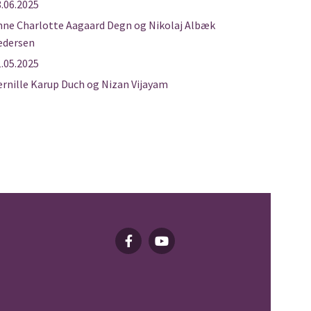
.06.2025
nne Charlotte Aagaard Degn og Nikolaj Albæk
edersen
.05.2025
rnille Karup Duch og Nizan Vijayam