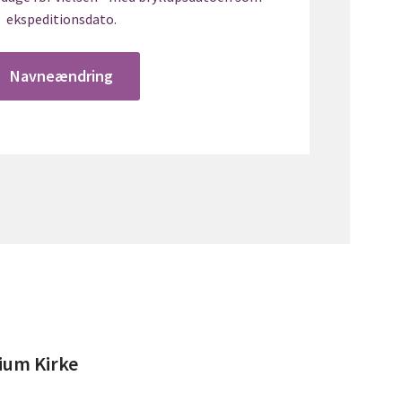
ekspeditionsdato.
Navneændring
ium Kirke