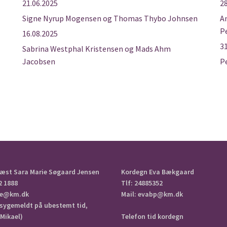
21.06.2025
28
Signe Nyrup Mogensen og Thomas Thybo Johnsen
A
P
16.08.2025
31
Sabrina Westphal Kristensen og Mads Ahm
Jacobsen
Pe
æst Sara Marie Søgaard Jensen
Kordegn Eva Bækgaard
2 1888
Tlf: 24885352
aje@km.dk
Mail: evabp@km.dk
 sygemeldt på ubestemt tid,
Mikael)
Telefon tid kordegn